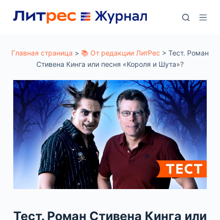
П
е
р
е
Главная страница
>
📚 От редакции ЛитРес
>
Тест. Роман
Стивена Кинга или песня «Короля и Шута»?
й
т
и
к
с
у
т
и
Тест. Роман Стивена Кинга или