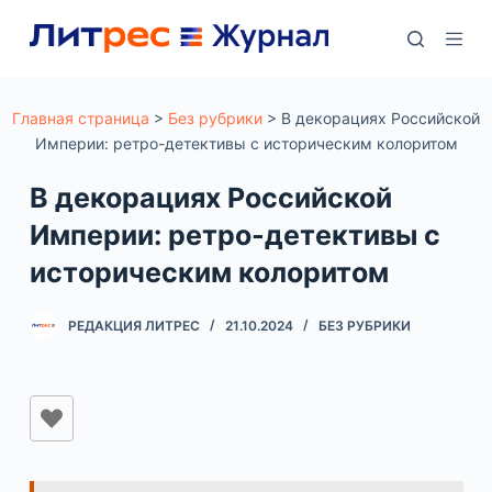
П
е
р
е
Главная страница
>
Без рубрики
>
В декорациях Российской
Империи: ретро-детективы с историческим колоритом
й
т
В декорациях Российской
и
Империи: ретро-детективы с
к
историческим колоритом
с
у
РЕДАКЦИЯ ЛИТРЕС
21.10.2024
БЕЗ РУБРИКИ
т
и