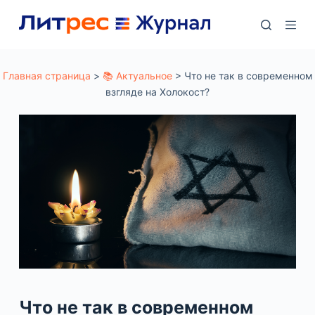
П
е
р
е
Главная страница
>
📚 Актуальное
>
Что не так в современном
взгляде на Холокост?
й
т
и
к
с
у
т
и
Что не так в современном