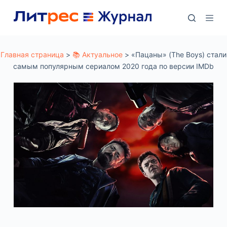
П
е
р
е
Главная страница
>
📚 Актуальное
>
«Пацаны» (The Boys) стали
самым популярным сериалом 2020 года по версии IMDb
й
т
и
к
с
у
т
и