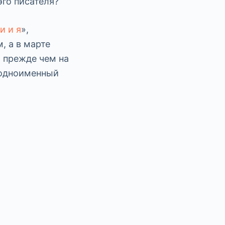
эго писателя?
и и я
»,
, а в марте
, прежде чем на
 одноименный