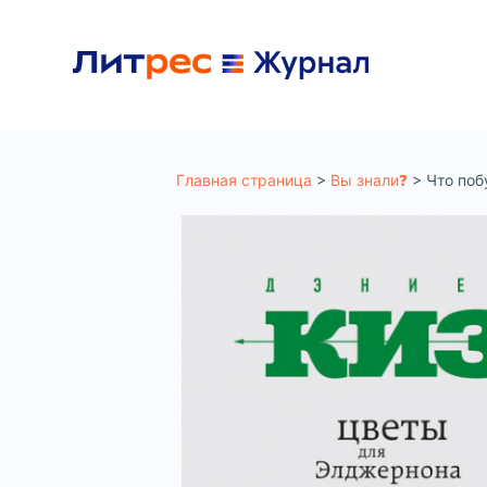
П
е
р
е
й
Главная страница
>
Вы знали❓
>
Что поб
т
и
к
с
у
т
и