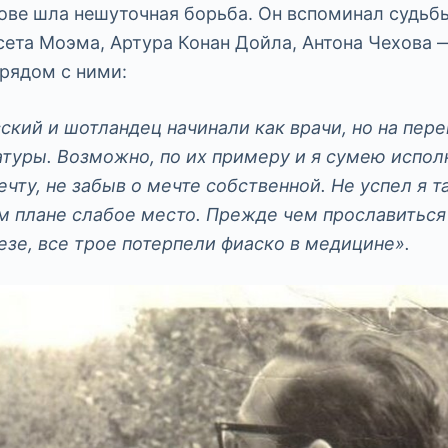
лове шла нешуточная борьба. Он вспоминал судьб
ета Моэма, Артура Конан Дойла, Антона Чехова 
рядом с ними:
сский и шотландец начинали как врачи, но на пер
атуры. Возможно, по их примеру и я сумею испол
чту, не забыв о мечте собственной. Не успел я т
ем плане слабое место. Прежде чем прославиться
езе, все трое потерпели фиаско в медицине».