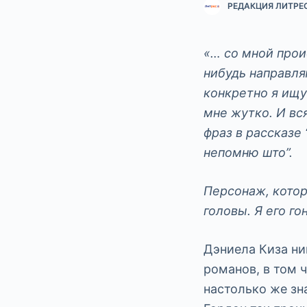
РЕДАКЦИЯ ЛИТРЕ
«… со мной прои
нибудь направля
конкретно я ищу
мне жутко. И вс
фраз в рассказе
непомню што”.
Персонаж, котор
головы. Я его го
Дэниела Киза ни
романов, в том ч
настолько же зна