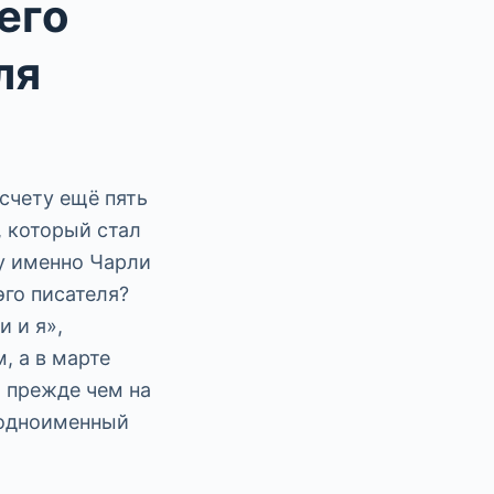
его
ля
 счету ещё пять
, который стал
у именно Чарли
эго писателя?
 и я»,
, а в марте
, прежде чем на
 одноименный