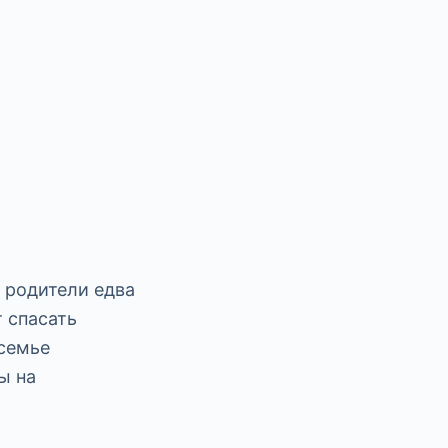
 родители едва
т спасать
 семье
ы на