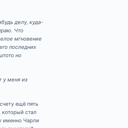
будь делу, куда-
ираю. Что
Целое мгновение
 его последних
штото но
 у меня из
 счету ещё пять
, который стал
у именно Чарли