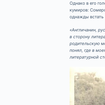
Однако в его го
кумиров: Сомерс
однажды встать 
«Англичанин, ру
в сторону литер
родительскую ме
понял, где в мо
литературной ст