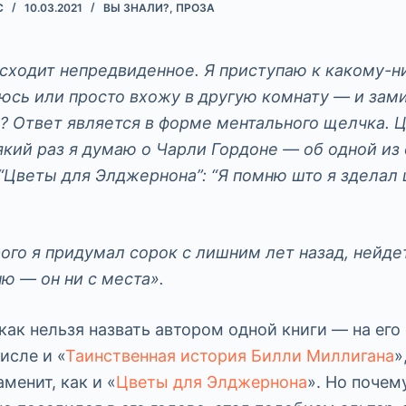
С
10.03.2021
ВЫ ЗНАЛИ?
,
ПРОЗА
сходит непредвиденное. Я приступаю к какому-ни
юсь или просто вхожу в другую комнату — и зам
? Ответ является в форме ментального щелчка. 
який раз я думаю о Чарли Гордоне — об одной из
 “Цветы для Элджернона”: “Я помню што я зделал 
ого я придумал сорок с лишним лет назад, нейдет
ню — он ни с места».
как нельзя назвать автором одной книги — на его
исле и «
Таинственная история Билли Миллигана
»
менит, как и «
Цветы для Элджернона
». Но почем