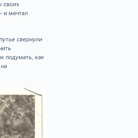
ы своих
— и мечтал
епутье свернули
нить
ак подумать, как
 на