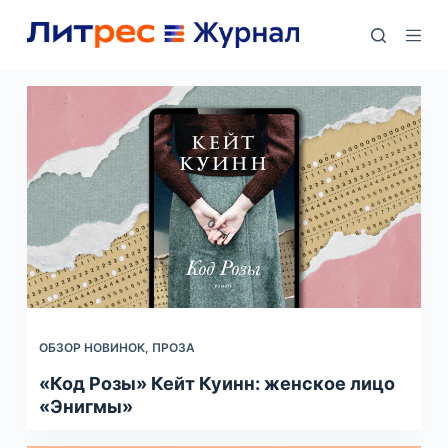
П
е
р
е
й
т
и
к
с
у
т
и
ОБЗОР НОВИНОК
,
ПРОЗА
«Код Розы» Кейт Куинн: женское лицо
«Энигмы»