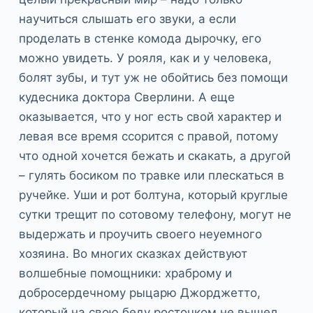
научиться слышать его звуки, а если
проделать в стенке комода дырочку, его
можно увидеть. У рояля, как и у человека,
болят зубы, и тут уж не обойтись без помощи
кудесника доктора Сверлини. А еще
оказывается, что у ног есть свой характер и
левая все время ссорится с правой, потому
что одной хочется бежать и скакать, а другой
– гулять босиком по травке или плескаться в
ручейке. Уши и рот болтуна, который круглые
сутки трещит по сотовому телефону, могут не
выдержать и проучить своего неуемного
хозяина. Во многих сказках действуют
волшебные помощники: храброму и
добросердечному рыцарю Джорджетто,
который на свою беду росточком не вышел,