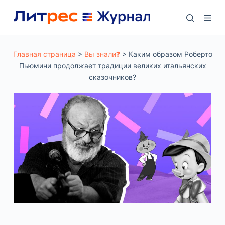
П
е
р
е
Главная страница
>
Вы знали❓
>
Каким образом Роберто
Пьюмини продолжает традиции великих итальянских
й
сказочников?
т
и
к
с
у
т
и