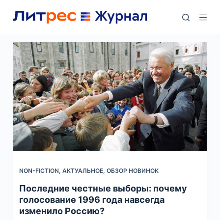
П
е
р
е
й
т
и
к
с
у
т
и
NON-FICTION
,
АКТУАЛЬНОЕ
,
ОБЗОР НОВИНОК
Последние честные выборы: почему
голосование 1996 года навсегда
изменило Россию?