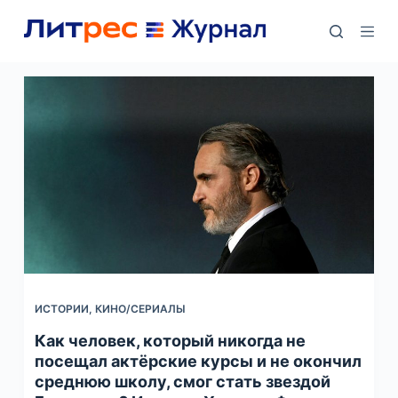
П
е
р
е
й
т
и
к
с
у
т
и
ИСТОРИИ
,
КИНО/СЕРИАЛЫ
Как человек, который никогда не
посещал актёрские курсы и не окончил
среднюю школу, смог стать звездой