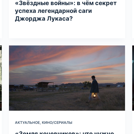
«Звёздные войны»: в чём секрет
успеха легендарной саги
Джорджа Лукаса?
АКТУАЛЬНОЕ
,
КИНО/СЕРИАЛЫ
«Земля кочевников»: что нужно