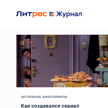
П
е
р
е
й
т
и
к
с
у
т
и
АКТУАЛЬНОЕ
,
КИНО/СЕРИАЛЫ
Как создавался сериал