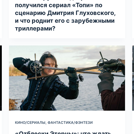
получился сериал «Топи» по
сценарию Дмитрия Глуховского,
и что роднит его с зарубежными
триллерами?
КИНО/СЕРИАЛЫ
,
ФАНТАСТИКА/ФЭНТЕЗИ
«Отблески Этерны»: что ждать