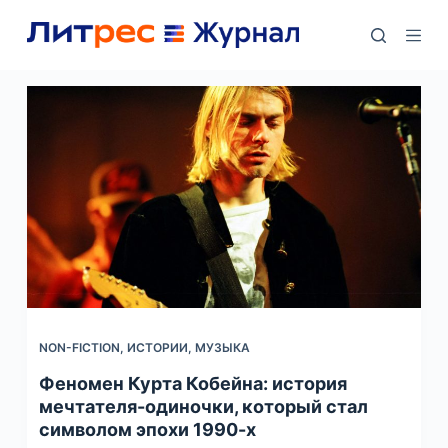
П
е
р
е
й
т
и
к
с
у
т
и
NON-FICTION
,
ИСТОРИИ
,
МУЗЫКА
Феномен Курта Кобейна: история
мечтателя-одиночки, который стал
символом эпохи 1990-х